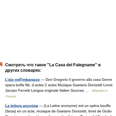
Смотреть что такое "La Casa del Falegname" в
других словарях:
L'ajo nell'imbarazzo
— Don Gregorio Il governo alla casa Genre
opera buffa Nb. d actes 2 actes Musique Gaetano Donizetti Livret
Jacopo Ferretti Langue originale Italien Sources …
Wikipédia en
Français
La lettera anonima
— (La Lettre anonyme) est un opéra bouffe
(farsa) en un acte, musique de Gaetano Donizetti, livret de Giulio