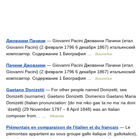
Джованни Пачини
— Giovanni Pacini Джованни Пачини (итал.
Giovanni Pacini) (2 февраля 1796 6 декабря 1867) итальянский
композитор. Содержание 1 Биография …
Википедия
Пачини Джованни
— Giovanni Pacini Джованни Пачини (итал.
Giovanni Pacini) (2 февраля 1796 6 декабря 1867) итальянский
композитор. Содержание 1 Биография …
Википедия
Gaetano Donizetti
— For other people named Donizetti, see
Donizetti (surname). Gaetano Donizetti. Domenico Gaetano Maria
Donizetti (Italian pronunciation: [doˈmeːniko gaeˈtaːno maˈɾia doni
ˈdzetti]) (29 November 1797 – 8 April 1848) was an Italian
composer from… …
Wikipedia
Piémontais en comparaison de l'italien et du français
— Le
piémontais appartient au sous groupe gallo italique (it. galloitalico),