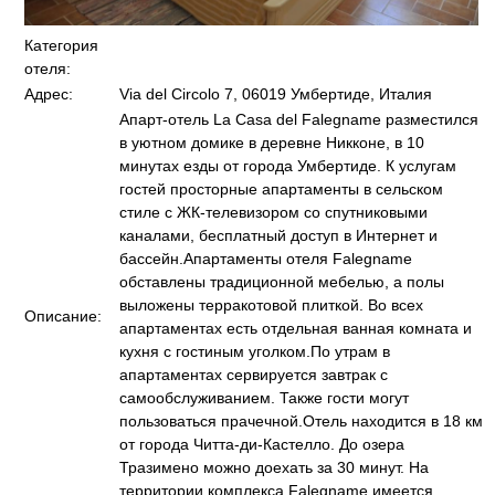
Категория
отеля:
Адрес:
Via del Circolo 7, 06019 Умбертиде, Италия
Апарт-отель La Casa del Falegname разместился
в уютном домике в деревне Никконе, в 10
минутах езды от города Умбертиде. К услугам
гостей просторные апартаменты в сельском
стиле с ЖК-телевизором со спутниковыми
каналами, бесплатный доступ в Интернет и
бассейн.Апартаменты отеля Falegname
обставлены традиционной мебелью, а полы
выложены терракотовой плиткой. Во всех
Описание:
апартаментах есть отдельная ванная комната и
кухня с гостиным уголком.По утрам в
апартаментах сервируется завтрак с
самообслуживанием. Также гости могут
пользоваться прачечной.Отель находится в 18 км
от города Читта-ди-Кастелло. До озера
Тразимено можно доехать за 30 минут. На
территории комплекса Falegname имеется