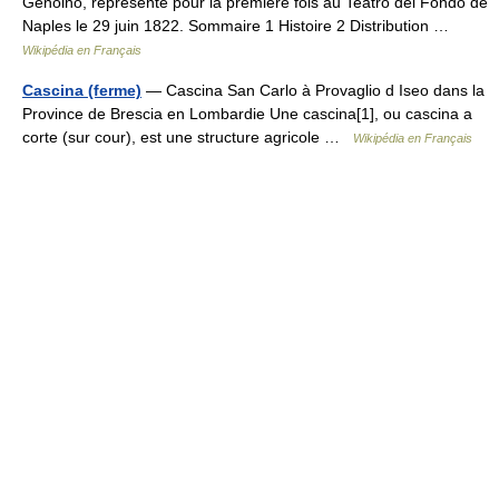
Genoino, représenté pour la première fois au Teatro del Fondo de
Naples le 29 juin 1822. Sommaire 1 Histoire 2 Distribution …
Wikipédia en Français
Cascina (ferme)
— Cascina San Carlo à Provaglio d Iseo dans la
Province de Brescia en Lombardie Une cascina[1], ou cascina a
corte (sur cour), est une structure agricole …
Wikipédia en Français